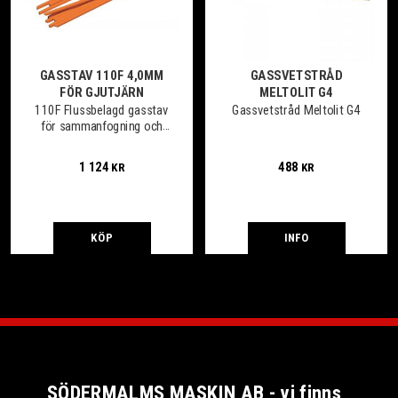
GASSTAV 110F 4,0MM
GASSVETSTRÅD
FÖR GJUTJÄRN
MELTOLIT G4
110F Flussbelagd gasstav
Gassvetstråd Meltolit G4
för sammanfogning och
påsvetsning av gjutjärn
mot stål Förp 0,25 kg
1 124
488
KR
KR
KÖP
INFO
SÖDERMALMS MASKIN AB - vi finns