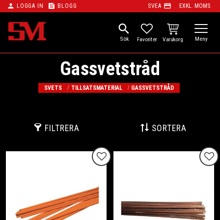
person
feed
payment
LOGGA IN
BLOGG
SVEA
EXKL. MOMS
Meny
search
KUNDVAGN
FAVORITER
Gassvetstråd
SVETS
TILLSATSMATERIAL
GASSVETSTRÅD
FILTRERA
SORTERA
Lägg till i favoriter
Lägg