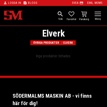
person
feed
payment
LOGGA IN
BLOGG
SVEA
EXKL. MOMS
Meny
search
KUNDVAGN
FAVORITER
Elverk
ÖVRIGA PRODUKTER
ELVERK
Inga produkter hittades.
SÖDERMALMS MASKIN AB - vi finns
här för dig!