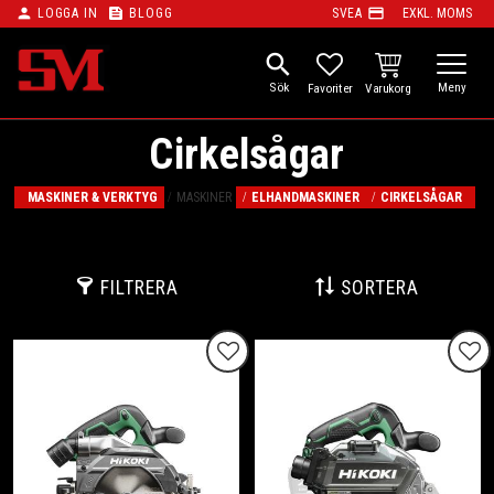
person
feed
payment
LOGGA IN
BLOGG
SVEA
EXKL. MOMS
Meny
search
KUNDVAGN
FAVORITER
Cirkelsågar
MASKINER & VERKTYG
MASKINER
ELHANDMASKINER
CIRKELSÅGAR
FILTRERA
SORTERA
Lägg till i favoriter
Lägg