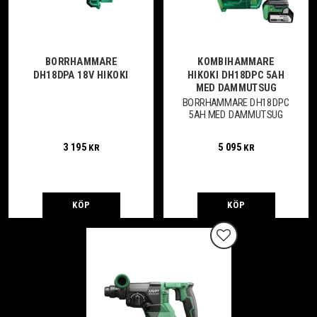
BORRHAMMARE
KOMBIHAMMARE
DH18DPA 18V HIKOKI
HIKOKI DH18DPC 5AH
MED DAMMUTSUG
BORRHAMMARE DH18DPC
5AH MED DAMMUTSUG
3 195
5 095
KR
KR
KÖP
KÖP
Lägg till i favoriter