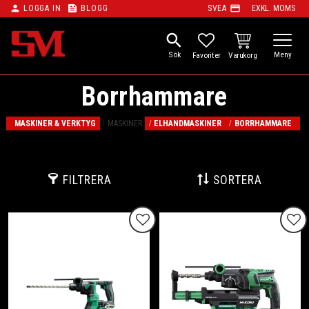
person
feed
payment
LOGGA IN
BLOGG
SVEA
EXKL. MOMS
Meny
search
KUNDVAGN
FAVORITER
Borrhammare
MASKINER & VERKTYG
MASKINER
ELHANDMASKINER
BORRHAMMARE
FILTRERA
SORTERA
Lägg till i favoriter
Lägg