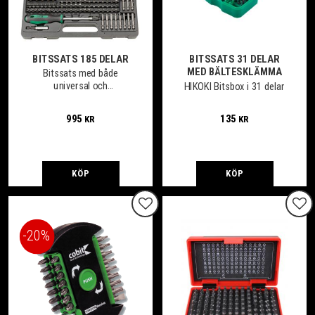
BITSSATS 185 DELAR
BITSSATS 31 DELAR
MED BÄLTESKLÄMMA
Bitssats med både
universal och
HIKOKI Bitsbox i 31 delar
säkerhetsbits
995
135
KR
KR
KÖP
KÖP
Lägg till i favoriter
Lägg
20
%