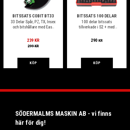
BITSSATS COBIT BT33
BITSSATS 100 DELAR
33 Delar Spår, PZ, TX, Insex
100 delar bitssats
och bitshållare med Easy
tillverkade i S2 + med
lock och link funktion
perfekt passform!
239
KR
290
KR
299
KR
KÖP
KÖP
SÖDERMALMS MASKIN AB - vi finns
här för dig!