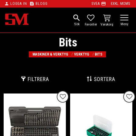
person
feed
payment
LOGGA IN
BLOGG
SVEA
EXKL. MOMS
Meny
search
KUNDVAGN
FAVORITER
Bits
MASKINER & VERKTYG
VERKTYG
BITS
FILTRERA
SORTERA
Lägg till i favoriter
Lägg