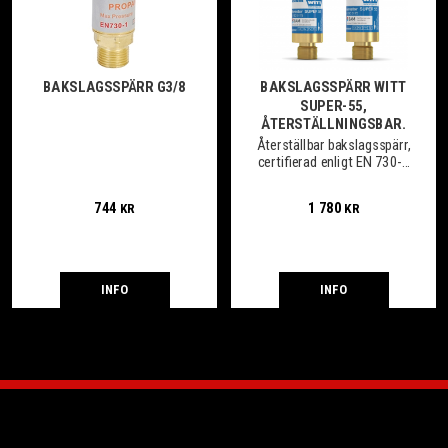
BAKSLAGSSPÄRR G3/8
BAKSLAGSSPÄRR WITT
SUPER-55,
ÅTERSTÄLLNINGSBAR.
Återställbar bakslagsspärr,
certifierad enligt EN 730-1
/ ISO 5175
744
1 780
KR
KR
INFO
INFO