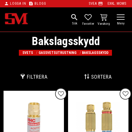
person
feed
payment
LOGGA IN
BLOGG
SVEA
EXKL. MOMS
Meny
search
KUNDVAGN
FAVORITER
Bakslagsskydd
SVETS
GASSVETSUTRUSTNING
BAKSLAGSSKYDD
FILTRERA
SORTERA
Lägg till i favoriter
Lägg