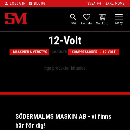
person
feed
payment
LOGGA IN
BLOGG
SVEA
EXKL. MOMS
Meny
search
KUNDVAGN
FAVORITER
12-Volt
MASKINER & VERKTYG
MASKINER
KOMPRESSORER
12-VOLT
Inga produkter hittades.
SÖDERMALMS MASKIN AB - vi finns
här för dig!