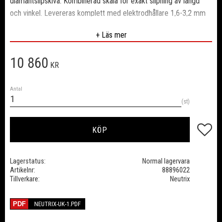
diamantslipskiva. Kombinerad skala för exakt slipning av längd
och vinkel.
Levereras komplett med elektrodhållare 1,6-3,2 mm
+ Läs mer
10 860
KR
Antal
st
Lägg till
KÖP
Lagerstatus
Normal lagervara
Artikelnr
88896022
Tillverkare
Neutrix
NEUTRIX-UK-1.PDF