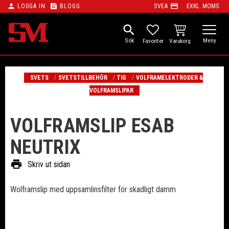
person
feed
payment
LOGGA IN
BLOGG
SVEA
EXKL. MOMS
Meny
search
KUNDVAGN
FAVORITER
SVETS
SVETSTILLBEHÖR
TIG
VOLFRAMELEKTRODER &
VOLFRAMSLIPAR
VOLFRAMSLIP ESAB
NEUTRIX
print
Skriv ut sidan
Wolframslip med uppsamlinsfilter för skadligt damm