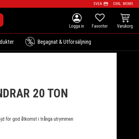
payment
SVEA
EXKL. MOMS
person
KUNDVAG
FAVORITER
dukter
Begagnat & Utförsäljning
NDRAR 20 TON
öjd för god åtkomst i trånga utrymmen