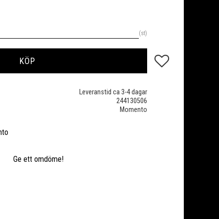
st
Lägg till i favoriter
KÖP
Leveranstid ca 3-4 dagar
244130506
Momento
nto
Ge ett omdöme!