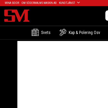
MINA SIDOR
OM SÖDERMALMS MASKIN AB
KUNDTJÄNST
Svets
Kap & Polering Osv