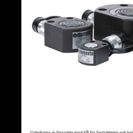
Cylindrarna är försedda med hål för fastsättning och kol