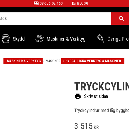
contact_phone
feed
08-556 02 160
BLOGG
Skydd
Maskiner & Verktyg
Övriga Pro
MASKINER & VERKTYG
MASKINER
HYDRAULISKA VERKTYG & MASKINER
TRYCKCYLI
print
Skriv ut sidan
Tryckcylindrar med låg byggh
3 515
KR