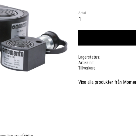
Antal
Lagerstatus
Artikelnr
Tillverkare
Visa alla produkter från Mome
ven har reurfjäder.