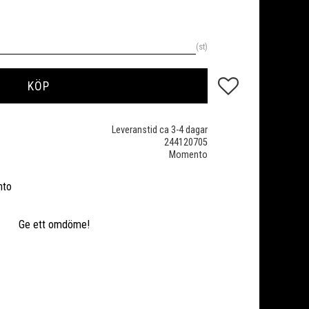
st
Lägg till i favoriter
KÖP
Leveranstid ca 3-4 dagar
244120705
Momento
nto
Ge ett omdöme!