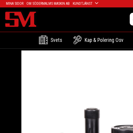
MINA SIDOR
OM SÖDERMALMS MASKIN AB
KUNDTJÄNST
Svets
Kap & Polering Osv