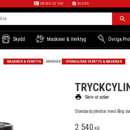
contact_phone
feed
08-556 02 160
BLOGG
Skydd
Maskiner & Verktyg
Övriga Pro
MASKINER & VERKTYG
MASKINER
HYDRAULISKA VERKTYG & MASKINER
TRYCKCYLI
print
Skriv ut sidan
Standardcylindrar med lång sl
2 540
KR