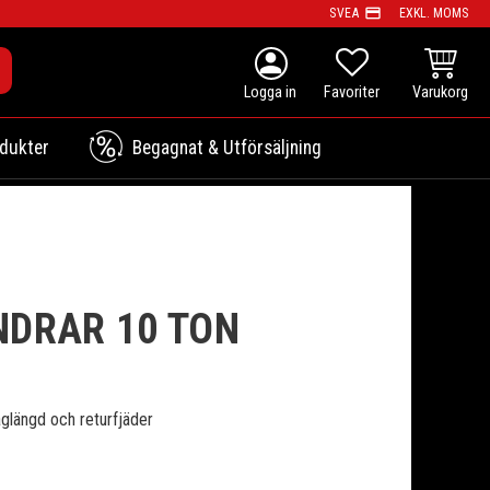
payment
SVEA
EXKL. MOMS
person
KUNDVAG
FAVORITER
dukter
Begagnat & Utförsäljning
NDRAR 10 TON
aglängd och returfjäder