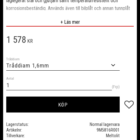
låglegerat stål och gjutjärn samt temperaturresistent och
korrosionsbeständig. Används även till bilplåt och annan tunnplåt
för sammanfogning och pålägg. Förp 1kg.
+ Läs mer
1 578
KR
Tråddiam
Antal
Frp
Lägg till
KÖP
Lagerstatus
Normal lagervara
Artikelnr
9M5816R001
Tillverkare
Meltolit