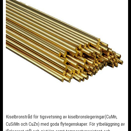
Kiselbronstråd för tigsvetsning av kiselbronslegeringar(CuMn,
CuSiMn och CuZn) med goda flytegenskaper. För ytbeläggning av