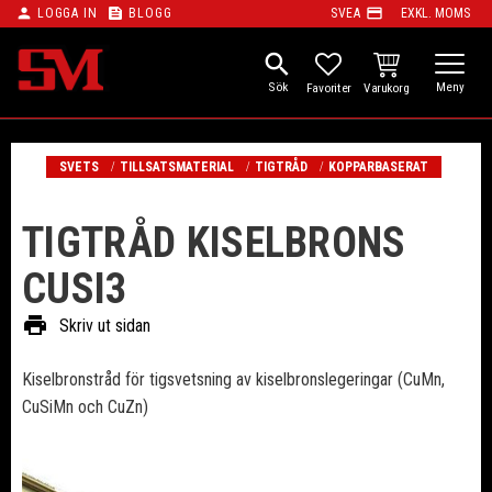
person
feed
payment
LOGGA IN
BLOGG
SVEA
EXKL. MOMS
Meny
search
KUNDVAGN
FAVORITER
SVETS
TILLSATSMATERIAL
TIGTRÅD
KOPPARBASERAT
TIGTRÅD KISELBRONS
CUSI3
print
Skriv ut sidan
Kiselbronstråd för tigsvetsning av kiselbronslegeringar (CuMn,
CuSiMn och CuZn)