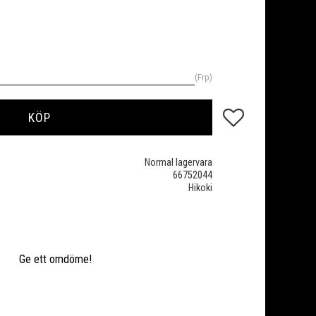
Frp
Lägg till i favoriter
KÖP
Normal lagervara
66752044
Hikoki
Ge ett omdöme!