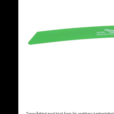
Tigersågblad med böjd form för snabbare kaphastighet, 