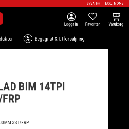
payment
SVEA
EXKL. MOMS
person
KUNDVAG
FAVORITER
dukter
Begagnat & Utförsäljning
AD BIM 14TPI
/FRP
200MM 3ST/FRP