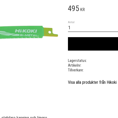
495
KR
Antal
Lagerstatus
Artikelnr
Tillverkare
Visa alla produkter från Hikoki
stabilare kapning och längre