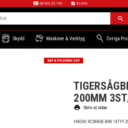
contact_phone
feed
08-556 02 160
BLOGG
Skydd
Maskiner & Verktyg
Övriga Pro
KAP & POLERING OSV
TIGERSÅGBL
200MM 3ST
print
Skriv ut sidan
HIKOKI RCM40B BIM 14TPI 