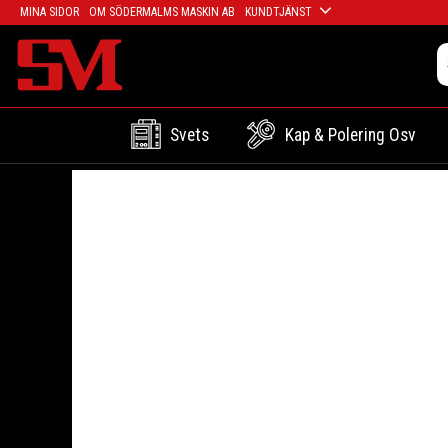
MINA SIDOR
OM SÖDERMALMS MASKIN AB
KUNDTJÄNST
Svets
Kap & Polering Osv