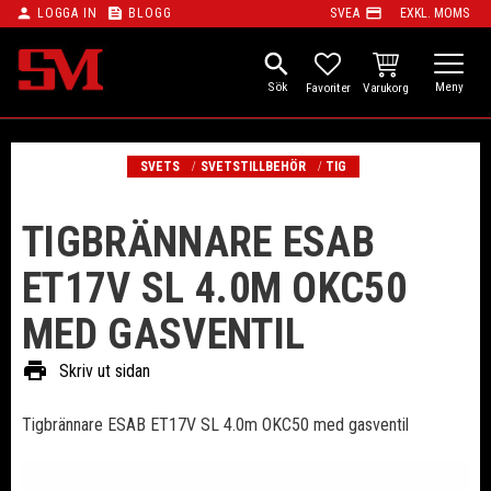
person
feed
payment
LOGGA IN
BLOGG
SVEA
EXKL. MOMS
Meny
search
KUNDVAGN
FAVORITER
SVETS
SVETSTILLBEHÖR
TIG
TIGBRÄNNARE ESAB
ET17V SL 4.0M OKC50
MED GASVENTIL
print
Skriv ut sidan
Tigbrännare ESAB ET17V SL 4.0m OKC50 med gasventil