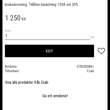
bruksanvisning. Tillåten belastning 135A vid 35%
1 250
KR
Antal
st
Lägg till
KÖP
Artikelnr
0700300861
Tillverkare
Esab
Visa alla produkter från Esab
Ge ett omdöme!