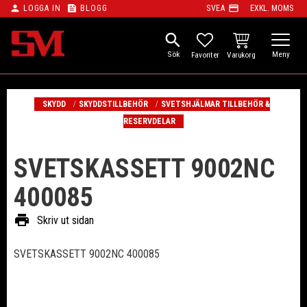
person
feed
payment
LOGGA IN
BLOGG
SVEA
EXKL. MOMS
Meny
search
KUNDVAGN
FAVORITER
SKYDD
SKYDDSTILLBEHÖR
SVETSHJÄLMAR TILLBEHÖR &
RESERVDELAR
SVETSKASSETT 9002NC
400085
print
Skriv ut sidan
SVETSKASSETT 9002NC 400085