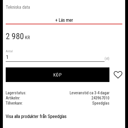
Tekniska data
SVETSKASSETT
+ Läs mer
Optisk klass
1 / 1 / 1 / 2
Omslagstid ljus - mörk
0,1 ms (+23°C)
2 980
Omslagstid mörk - ljus
Justerbar av användaren 60-400 ms
KR
UV / IR skydd
Täthetsgrad 12 (permanent)
Siktyta
54 x 107 mm
Antal
Ljust läge
Täthetsgrad 5
st
Mörkt läge
Täthetsgrad 8-12 variabel
Batterilivslängd
Ca 2000 timmar
Lägg till
KÖP
Lagerstatus
Leveranstid ca 3-4 dagar
Artikelnr
243967010
Tillverkare
Speedglas
Visa alla produkter från Speedglas