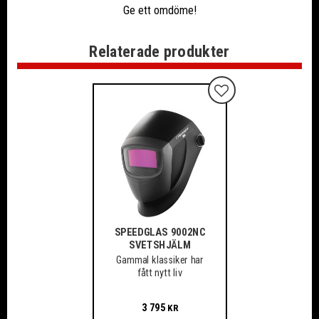
Ge ett omdöme!
Relaterade produkter
Lägg till i favoriter
SPEEDGLAS 9002NC
SVETSHJÄLM
Gammal klassiker har
fått nytt liv
3 795
KR