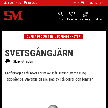
person
feed
payment
LOGGA IN
BLOGG
SVEA
EXKL. MOMS
Meny
search
KUNDVAGN
FAVORITER
ÖVRIGA PRODUKTER
FÖRNÖDENHETER
SVETSGÅNGJÄRN
print
Skriv ut sidan
Profildraget stål med sprint av stål, slitring av mässing.
Tappgående. Används till alla slag av ståldörrar och fönster.