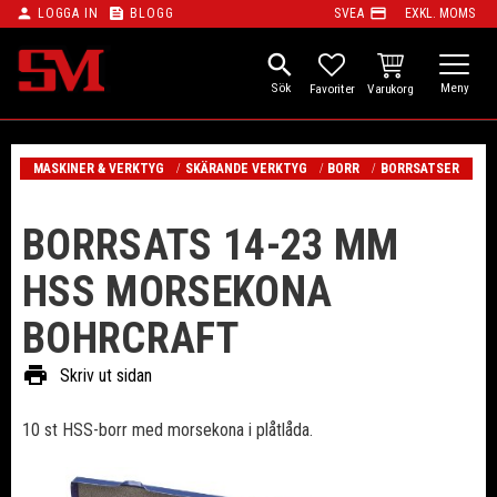
person
feed
payment
LOGGA IN
BLOGG
SVEA
EXKL. MOMS
Meny
search
KUNDVAGN
FAVORITER
MASKINER & VERKTYG
SKÄRANDE VERKTYG
BORR
BORRSATSER
BORRSATS 14-23 MM
HSS MORSEKONA
BOHRCRAFT
print
Skriv ut sidan
10 st HSS-borr med morsekona i plåtlåda.