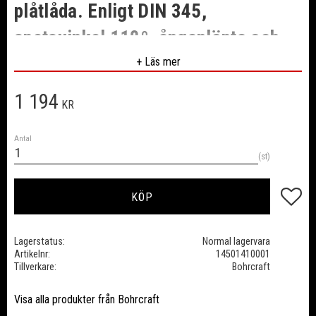
plåtlåda. Enligt DIN 345,
spetsvinkel 118º, ånganlöpta och
polerade. MK1: 14 mm. MK2: 15, 16,
+ Läs mer
17, 18, 19, 20, 21, 22, 23 mm.
1 194
KR
Modell MK 10-1.
Antal
st
Lägg till
KÖP
Lagerstatus
Normal lagervara
Artikelnr
14501410001
Tillverkare
Bohrcraft
Visa alla produkter från Bohrcraft