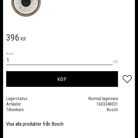
396
KR
Antal
st
Lägg till
KÖP
Lagerstatus
Normal lagervara
Artikelnr
1603340031
Tillverkare
Bosch
Visa alla produkter från Bosch