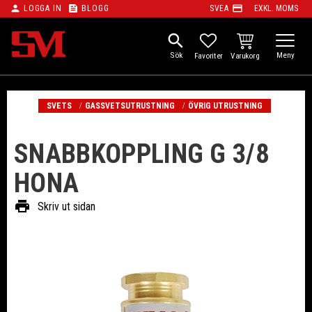
person
feed
payment
LOGGA IN
BLOGG
SVEA
EXKL. MOMS
Meny
search
KUNDVAGN
FAVORITER
SVETS
GASSVETSUTRUSTNING
ÖVRIG UTRUSTNING
SNABBKOPPLING G 3/8
HONA
print
Skriv ut sidan