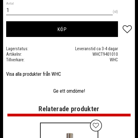
Antal
st
Lägg till
KÖP
Lagerstatus
Leveranstid ca 3-4 dagar
Artikelnr
WHCT9401010
Tillverkare
WHC
Visa alla produkter från WHC
Ge ett omdöme!
Relaterade produkter
Lägg till i favoriter