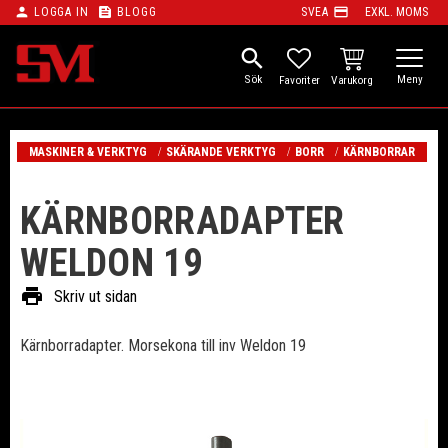
person
feed
payment
LOGGA IN
BLOGG
SVEA
EXKL. MOMS
Meny
search
KUNDVAGN
FAVORITER
MASKINER & VERKTYG
SKÄRANDE VERKTYG
BORR
KÄRNBORRAR
KÄRNBORRADAPTER
WELDON 19
print
Skriv ut sidan
Kärnborradapter. Morsekona till inv Weldon 19