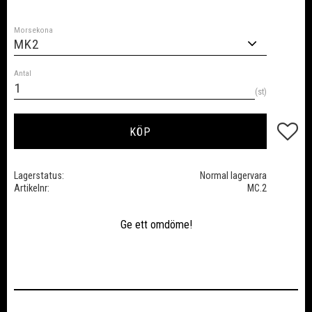
Morsekona
Antal
st
Lägg till
KÖP
Lagerstatus
Normal lagervara
Artikelnr
MC.2
Ge ett omdöme!