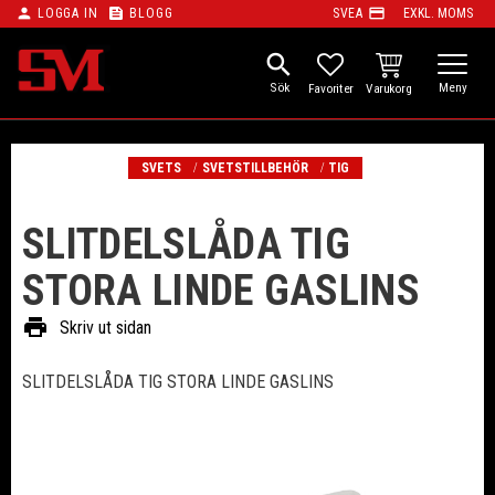
person
feed
payment
LOGGA IN
BLOGG
SVEA
EXKL. MOMS
Meny
search
KUNDVAGN
FAVORITER
SVETS
SVETSTILLBEHÖR
TIG
SLITDELSLÅDA TIG
STORA LINDE GASLINS
print
Skriv ut sidan
SLITDELSLÅDA TIG STORA LINDE GASLINS