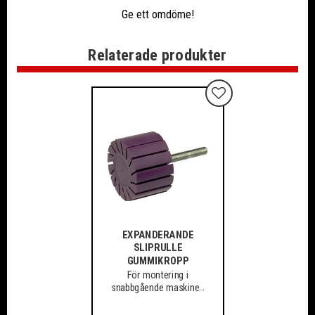
Ge ett omdöme!
Relaterade produkter
Lägg till i favoriter
EXPANDERANDE
SLIPRULLE
GUMMIKROPP
​För montering i
snabbgående maskiner.
6mm Spindel