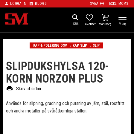
person
feed
payment
LOGGA IN
BLOGG
SVEA
EXKL. MOMS
Meny
search
KUNDVAGN
FAVORITER
KAP & POLERING OSV
KAP, SLIP
SLIP
SLIPDUKSHYLSA 120-
KORN NORZON PLUS
print
Skriv ut sidan
Används för slipning, gradning och putsning av järn, stål, rostfritt
och andra metaller på svåråtkomliga ställen.