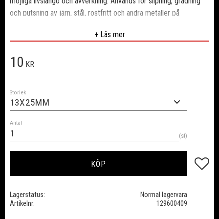
möjliga livslängd och avverkning. Används för slipning, gradning
och putsning av järn, stål, rostfritt och andra metaller på
svåråtkomliga ställen.
+ Läs mer
Används tillsammans med expanderande hållare.
10
Rekommenderad arbetshastighet 20-25 m/s.
KR
Storlek
Antal
st
Lägg till
KÖP
Lagerstatus
Normal lagervara
Artikelnr
129600409