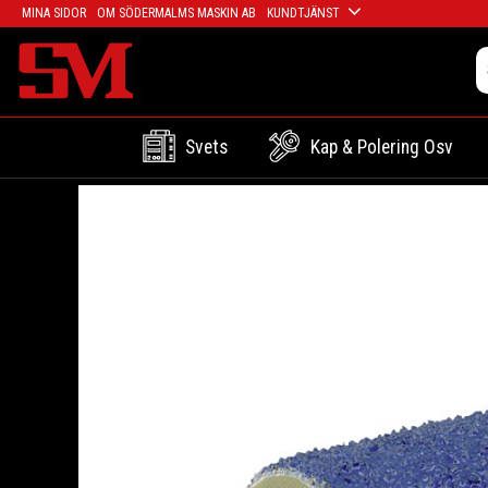
MINA SIDOR
OM SÖDERMALMS MASKIN AB
KUNDTJÄNST
Svets
Kap & Polering Osv