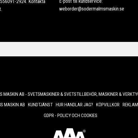
E-post till kundservice:
: 556091-2924. Kontakta
weborder@sodermalmsmaskin.se
t.
 MASKIN AB - SVETSMASKINER & SVETSTILLBEHÖR, MASKINER & VERKTY
S MASKIN AB
KUNDTJÄNST
HUR HANDLAR JAG?
KÖPVILLKOR
REKLAM
GDPR - POLICY OCH COOKIES