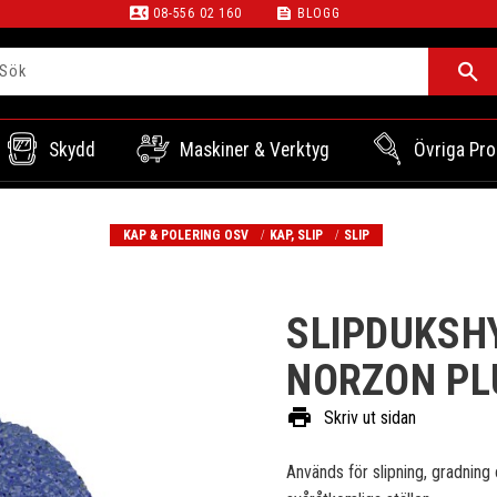
contact_phone
feed
08-556 02 160
BLOGG
Skydd
Maskiner & Verktyg
Övriga Pro
KAP & POLERING OSV
KAP, SLIP
SLIP
SLIPDUKSH
NORZON PL
print
Skriv ut sidan
Används för slipning, gradning 