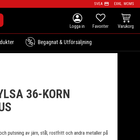
payment
SVEA
EXKL. MOMS
person
KUNDVAG
FAVORITER
dukter
Begagnat & Utförsäljning
YLSA 36-KORN
US
och putsning av järn, stål, rostfritt och andra metaller på