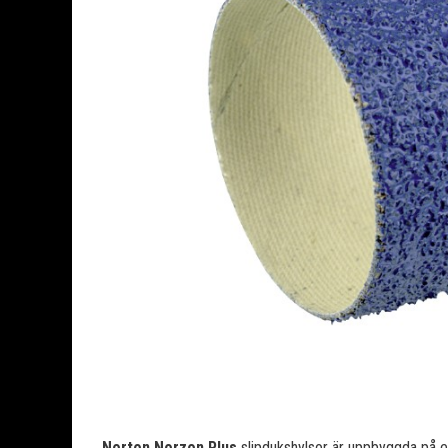
Norton
Norzon Plus
slipdukshylsor är uppbyggda på e