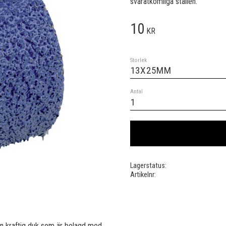
svåråtkomliga ställen.
10
KR
Storlek
Antal
Lagerstatus
Artikelnr
n kraftig duk som är belagd med