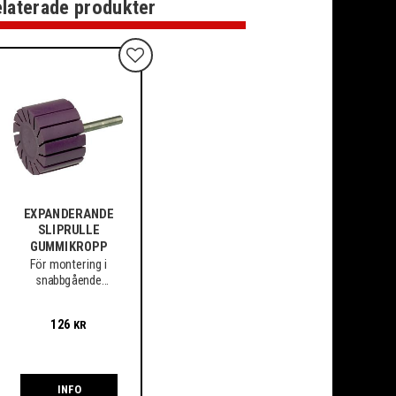
laterade produkter
Lägg till i favoriter
EXPANDERANDE
SLIPRULLE
GUMMIKROPP
​För montering i
snabbgående
maskiner. 6mm
Spindel
126
KR
INFO