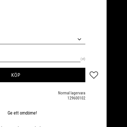
st
Lägg till i favoriter
KÖP
Normal lagervara
129600102
Ge ett omdöme!