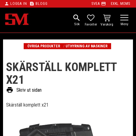
person
feed
payment
LOGGA IN
BLOGG
SVEA
EXKL. MOMS
Meny
search
KUNDVAGN
FAVORITER
ÖVRIGA PRODUKTER
UTHYRNING AV MASKINER
SKÄRSTÄLL KOMPLETT
X21
print
Skriv ut sidan
Skärställ komplett x21