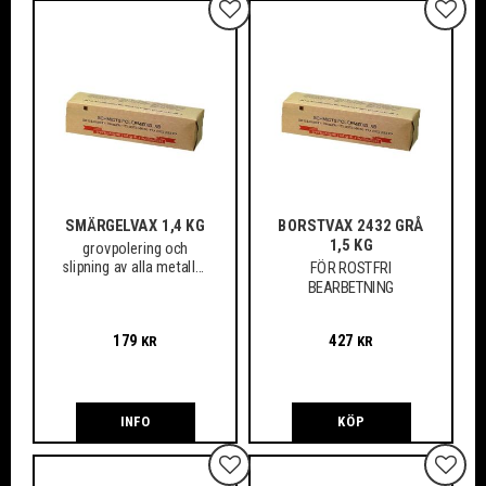
Lägg till i favoriter
Lägg ti
SMÄRGELVAX 1,4 KG
BORSTVAX 2432 GRÅ
1,5 KG
grovpolering och
slipning av alla metaller
FÖR ROSTFRI
tillsammans med
BEARBETNING
fiberborstar, sisal-, filt-
eller lappolerskivor.
179
427
KR
KR
INFO
KÖP
Lägg till i favoriter
Lägg ti