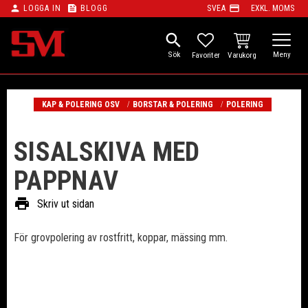
person
feed
payment
LOGGA IN
BLOGG
SVEA
EXKL. MOMS
Meny
search
KUNDVAGN
FAVORITER
KAP & POLERING OSV
BORSTAR & POLERING
POLERING
SISALSKIVA MED
PAPPNAV
print
Skriv ut sidan
För grovpolering av rostfritt, koppar, mässing mm.