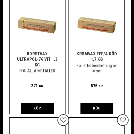
BORSTVAX
KROMVAX FFF/A RÖD
ULTRAPOL-76 VIT 1,3
1,7 KG
KG
För efterbearbetning av
krom
FÖR ALLA METALLER
371
875
KR
KR
KÖP
KÖP
Lägg till i favoriter
Lägg ti