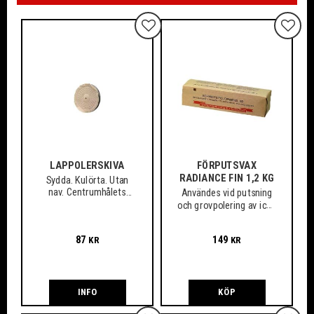
Lägg till i favoriter
Lägg ti
LAPPOLERSKIVA
FÖRPUTSVAX
RADIANCE FIN 1,2 KG
Sydda. Kulörta. Utan
nav. Centrumhålets
Användes vid putsning
standarddiameter 10
och grovpolering av icke
mm.
järnmetaller
87
149
KR
KR
INFO
KÖP