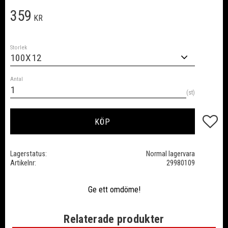
359
KR
Storlek
Antal
st
Lägg till
KÖP
Lagerstatus
Normal lagervara
Artikelnr
29980109
Ge ett omdöme!
Relaterade produkter