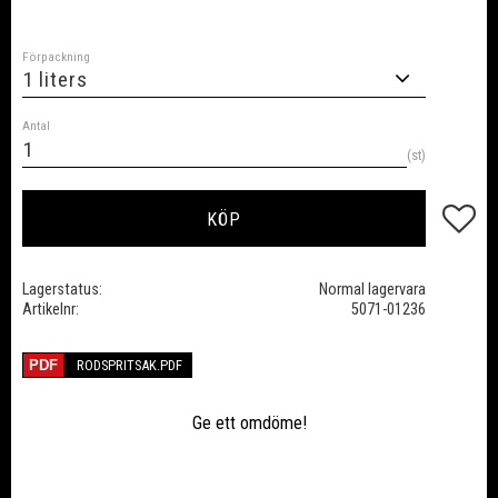
Förpackning
Antal
st
Lägg till
KÖP
Lagerstatus
Normal lagervara
Artikelnr
5071-01236
RODSPRITSAK.PDF
Ge ett omdöme!