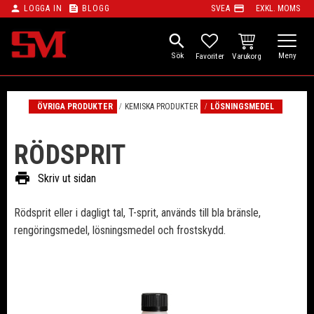
person
feed
payment
LOGGA IN
BLOGG
SVEA
EXKL. MOMS
Meny
search
KUNDVAGN
FAVORITER
ÖVRIGA PRODUKTER
KEMISKA PRODUKTER
LÖSNINGSMEDEL
RÖDSPRIT
print
Skriv ut sidan
​Rödsprit eller i dagligt tal, T-sprit, används till bla bränsle,
rengöringsmedel, lösningsmedel och frostskydd.​