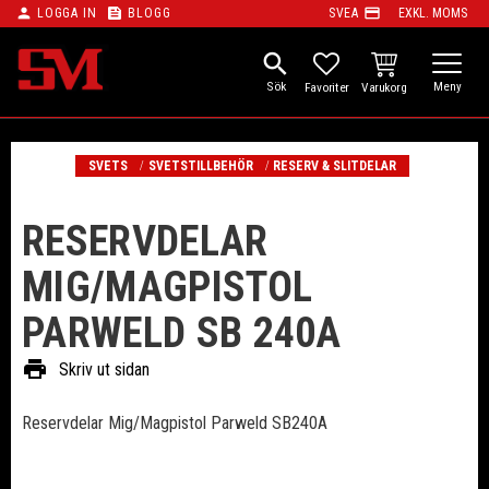
person
feed
payment
LOGGA IN
BLOGG
SVEA
EXKL. MOMS
Meny
search
KUNDVAGN
FAVORITER
SVETS
SVETSTILLBEHÖR
RESERV & SLITDELAR
RESERVDELAR
MIG/MAGPISTOL
PARWELD SB 240A
print
Skriv ut sidan
Reservdelar Mig/Magpistol Parweld SB240A