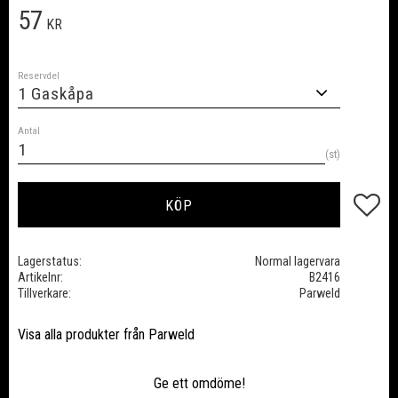
57
KR
Reservdel
Antal
st
Lägg till
KÖP
Lagerstatus
Normal lagervara
Artikelnr
B2416
Tillverkare
Parweld
Visa alla produkter från Parweld
Ge ett omdöme!