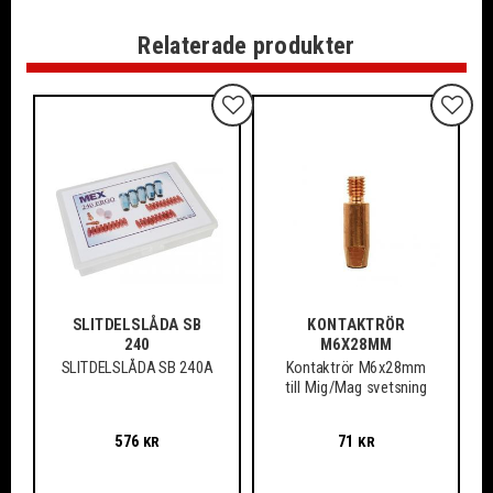
Relaterade produkter
Lägg till i favoriter
Lägg ti
SLITDELSLÅDA SB
KONTAKTRÖR
240
M6X28MM
​SLITDELSLÅDA SB 240A
Kontaktrör M6x28mm
till Mig/Mag svetsning
576
71
KR
KR