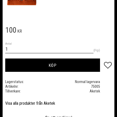
100
KR
Antal
Frp
Lägg till
KÖP
Lagerstatus
Normal lagervara
Artikelnr
75005
Tillverkare
Aketek
Visa alla produkter från Aketek