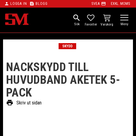
person
feed
payment
LOGGA IN
BLOGG
SVEA
EXKL. MOMS
Meny
search
KUNDVAGN
FAVORITER
SKYDD
NACKSKYDD TILL
HUVUDBAND AKETEK 5-
PACK
print
Skriv ut sidan