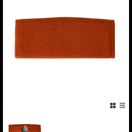
Rutnätsvy
Listv