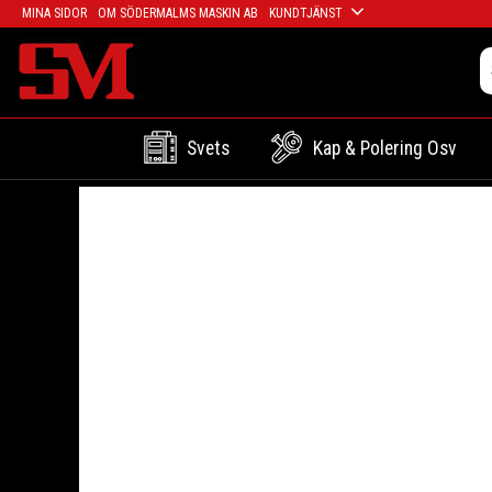
MINA SIDOR
OM SÖDERMALMS MASKIN AB
KUNDTJÄNST
Svets
Kap & Polering Osv