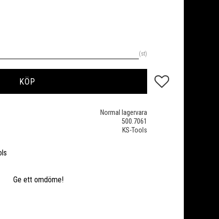
st
Lägg till i favoriter
KÖP
Normal lagervara
500.7061
KS-Tools
ols
Ge ett omdöme!