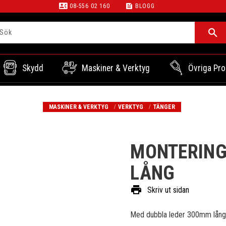
contact_phone
feed
08-556 02 160
BLOGG
Skydd
Maskiner & Verktyg
Övriga Pro
MASKINER & VERKTYG
VERKTYG
TÄNGER
MONTERING
LÅNG
print
Skriv ut sidan
Med dubbla leder 300mm lån