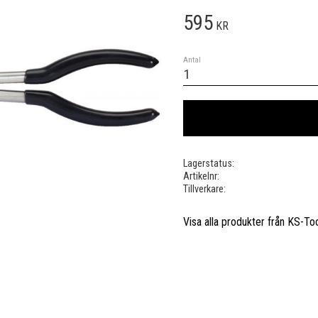
595
KR
Antal
Lagerstatus
Artikelnr
Tillverkare
Visa alla produkter från KS-To