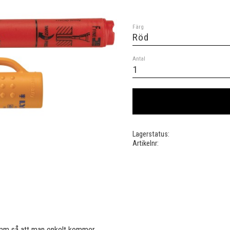
Färg
Antal
Lagerstatus
Artikelnr
5 mm så att man enkelt kommer