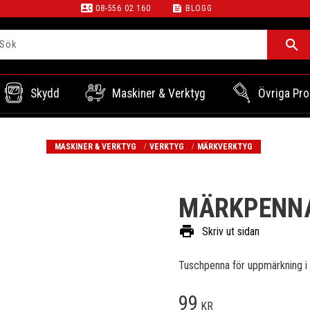
contact_phone
feed
08-556 02 160
BLOGG
Skydd
Maskiner & Verktyg
Övriga Pro
MASKINER & VERKTYG
VERKTYG
MÄRKVERKTYG
MÄRKPENNA
print
Skriv ut sidan
Tuschpenna för uppmärkning i 
99
KR