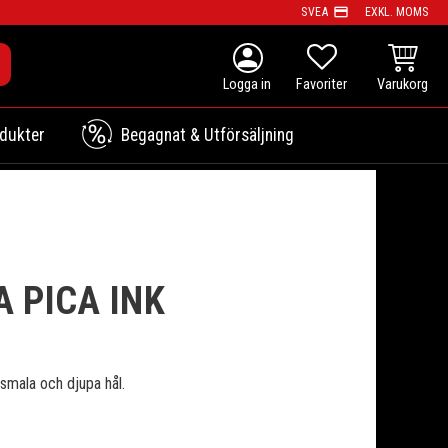
payment
SVEA
EXKL. MOMS
person
KUNDVAG
FAVORITER
dukter
Begagnat & Utförsäljning
 PICA INK
smala och djupa hål.