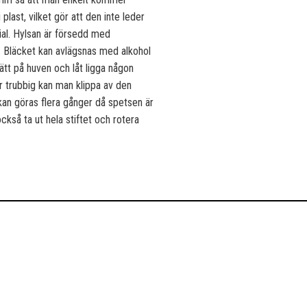
plast, vilket gör att den inte leder
ial. Hylsan är försedd med
ka. Bläcket kan avlägsnas med alkohol
ätt på huven och låt ligga någon
ir trubbig kan man klippa av den
 kan göras flera gånger då spetsen är
ckså ta ut hela stiftet och rotera