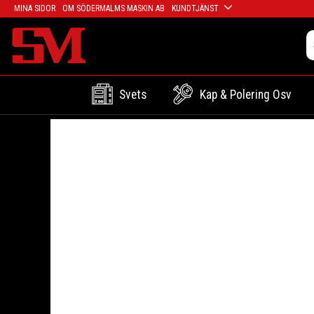
MINA SIDOR
OM SÖDERMALMS MASKIN AB
KUNDTJÄNST
Svets
Kap & Polering Osv