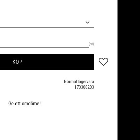
st
Lägg till i favoriter
KÖP
Normal lagervara
173300203
Ge ett omdöme!