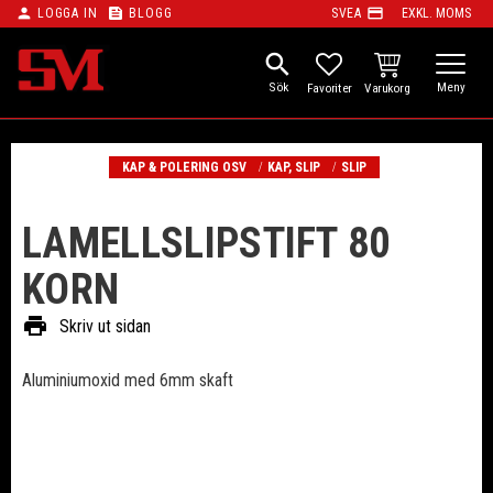
person
feed
payment
LOGGA IN
BLOGG
SVEA
EXKL. MOMS
Meny
search
KUNDVAGN
FAVORITER
KAP & POLERING OSV
KAP, SLIP
SLIP
LAMELLSLIPSTIFT 80
KORN
print
Skriv ut sidan
Aluminiumoxid med 6mm skaft