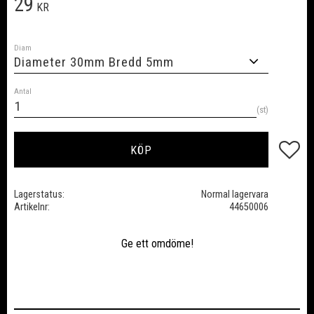
29
KR
Diam
Antal
st
Lägg till
KÖP
Lagerstatus
Normal lagervara
Artikelnr
44650006
Ge ett omdöme!