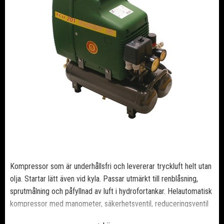
Kompressor som är underhållsfri och levererar tryckluft helt utan
olja. Startar lätt även vid kyla. Passar utmärkt till renblåsning,
sprutmålning och påfyllnad av luft i hydrofortankar. Helautomatisk
kompressor med manometer, säkerhetsventil, reduceringsventil
och snabbkoppling. Eftersom kompressorn är oljefri kan du lätt