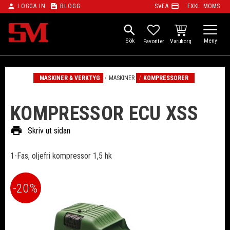
person
feed
payment
LOGGA IN
BLOGG
SVEA
EXKL. MOMS
Meny
search
KUNDVAGN
FAVORITER
MASKINER & VERKTYG
MASKINER
KOMPRESSORER
KOMPRESSOR ECU XSS
print
Skriv ut sidan
1-Fas, oljefri kompressor 1,5 hk
20
%