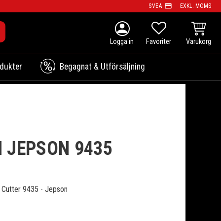
payment
SVEA
EXKL. MOMS
person
KUNDVAG
FAVORITER
dukter
Begagnat & Utförsäljning
 JEPSON 9435
 Cutter 9435 - Jepson