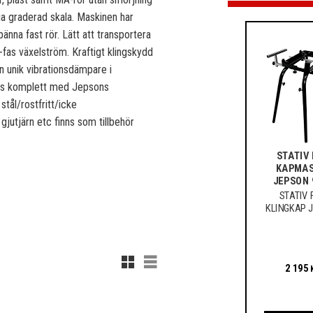
° via graderad skala. Maskinen har
nna fast rör. Lätt att transportera
fas växelström. Kraftigt klingskydd
 unik vibrationsdämpare i
eras komplett med Jepsons
tål/rostfritt/icke
 gjutjärn etc finns som tillbehör
STATIV
KAPMAS
JEPSON 
STATIV 
KLINGKAP 
943
Rutnätsvy
Listvy
2 195