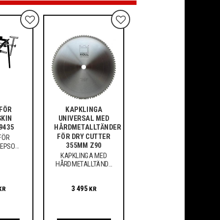
Lägg till i favoriter
Lägg till i favoriter
 FÖR
KAPKLINGA
KIN
UNIVERSAL MED
9435
HÅRDMETALLTÄNDER
FÖR DRY CUTTER
FÖR
355MM Z90
JEPSON
9
KAPKLINGA MED
HÅRDMETALLTÄNDE
R DRY CUTTER Z90
3 495
KR
KR