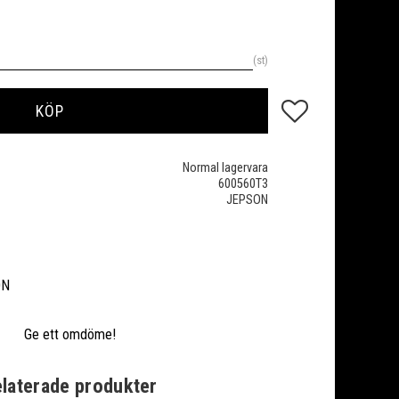
st
Lägg till i favoriter
KÖP
Normal lagervara
600560T3
JEPSON
ON
Ge ett omdöme!
laterade produkter