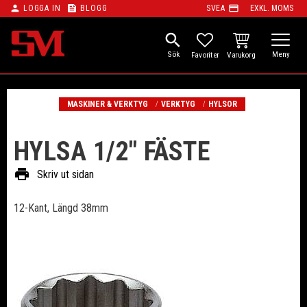
person
feed
payment
LOGGA IN
BLOGG
SVEA
EXKL. MOMS
Meny
search
KUNDVAGN
FAVORITER
MASKINER & VERKTYG
VERKTYG
HYLSOR
HYLSA 1/2" FÄSTE
print
Skriv ut sidan
12-Kant, Längd 38mm