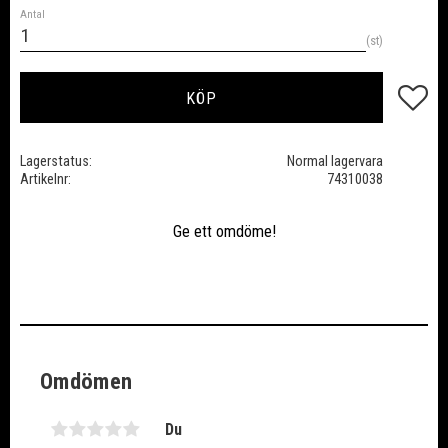
Antal
st
Lägg till
KÖP
Lagerstatus
Normal lagervara
Artikelnr
74310038
Ge ett omdöme!
Omdömen
Du