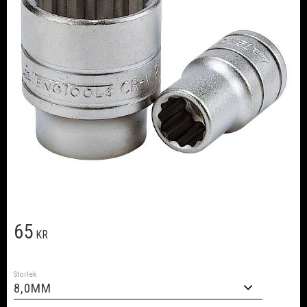
65
KR
Storlek