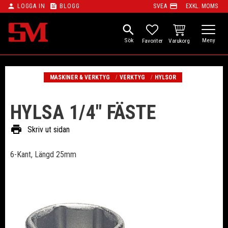
person
feed
payment
LOGGA IN
BLOGG
SVEA
EXKL. MOMS
Meny
search
KUNDVAGN
FAVORITER
MASKINER & VERKTYG
VERKTYG
HYLSOR
HYLSA 1/4" FÄSTE
print
Skriv ut sidan
6-Kant, Längd 25mm