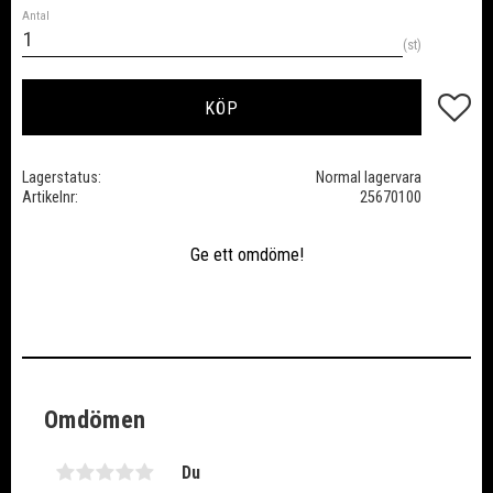
Antal
st
Lägg till
KÖP
Lagerstatus
Normal lagervara
Artikelnr
25670100
Ge ett omdöme!
Omdömen
Du