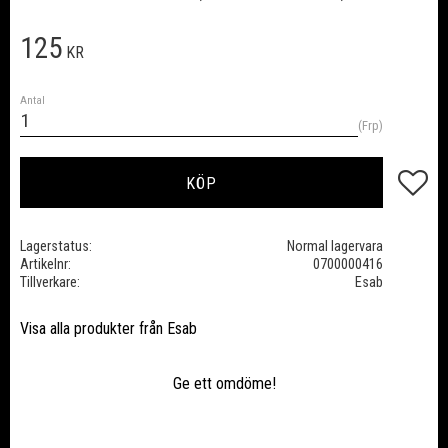
125
KR
Antal
Frp
Lägg till
KÖP
Lagerstatus
Normal lagervara
Artikelnr
0700000416
Tillverkare
Esab
Visa alla produkter från Esab
Ge ett omdöme!