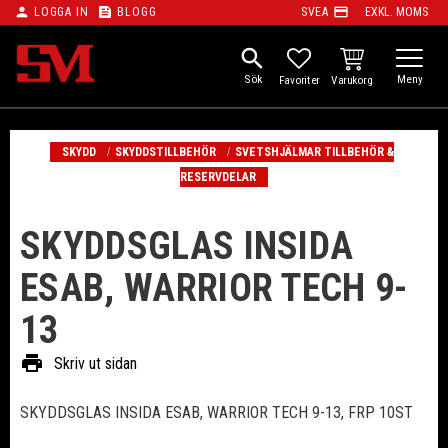
person
feed
payment
LOGGA IN
BLOGG
SVEA
EXKL. MOMS
Meny
search
KUNDVAGN
FAVORITER
SKYDD
SKYDDSTILLBEHÖR
SVETSHJÄLMAR TILLBEHÖR &
RESERVDELAR
SKYDDSGLAS INSIDA
ESAB, WARRIOR TECH 9-
13
print
Skriv ut sidan
SKYDDSGLAS INSIDA ESAB, WARRIOR TECH 9-13, FRP 10ST