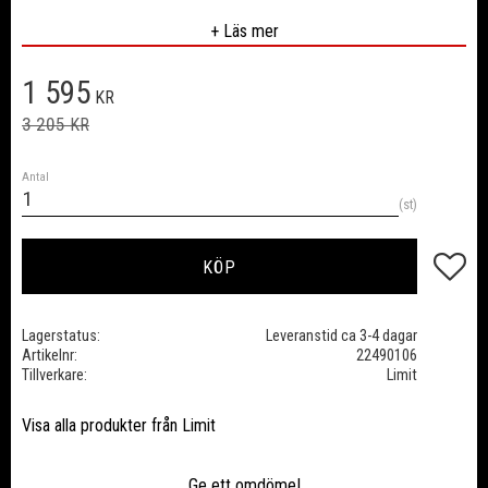
Fotplattans dimension
150×90 mm
+ Läs mer
Vikt
4.7 kg
Måttenhet
mm
Nedsatt pris:
1 595
Ritshöjd
500 mm
KR
Antal/förpackning
1 ST
Ordinarie pris:
3 205
KR
Förpackning
1 ST
Antal
st
Lägg till
KÖP
Lagerstatus
Leveranstid ca 3-4 dagar
Artikelnr
22490106
Tillverkare
Limit
Visa alla produkter från Limit
Ge ett omdöme!