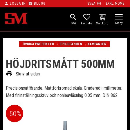
person
feed
payment
LOGGA IN
BLOGG
SVEA
EXKL. MOMS
Meny
search
KUNDVAGN
FAVORITER
ÖVRIGA PRODUKTER
ERBJUDANDEN
KAMPANJER
HÖJDRITSMÅTT 500MM
print
Skriv ut sidan
Precisionsutförande. Mattförkromad skala. Graderad i millimeter.
Med fininställningsskruv och nonieavläsning 0.05 mm. DIN 862.
50
%