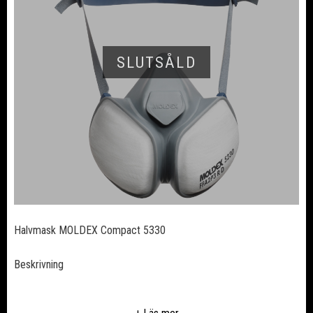
SLUTSÅLD
Halvmask MOLDEX Compact 5330
Beskrivning
Ultrakompakt design, perfekt under svetsskärm eller visir
Underhållsfri och klar att använda