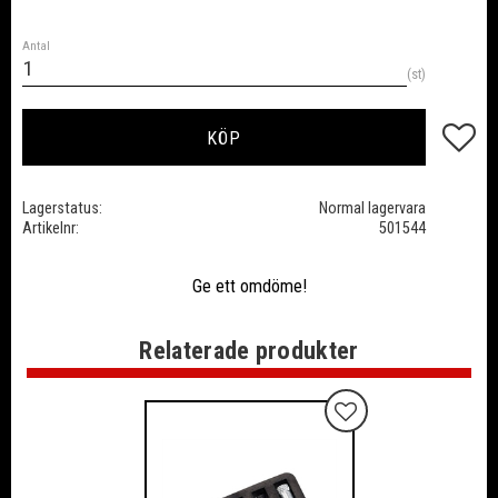
Antal
st
Lägg till
KÖP
Lagerstatus
Normal lagervara
Artikelnr
501544
Ge ett omdöme!
Relaterade produkter
Lägg till i favoriter