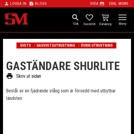
person
feed
payment
LOGGA IN
BLOGG
SVEA
EXKL. MOMS
Meny
search
KUNDVAGN
FAVORITER
SVETS
GASSVETSUTRUSTNING
ÖVRIG UTRUSTNING
GASTÄNDARE SHURLITE
print
Skriv ut sidan
Består av en fjädrande stång som är försedd med utbytbar
tändsten