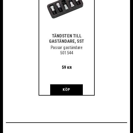
TÄNDSTEN TILL
GASTÄNDARE, 5ST
Passar gaständare
501544
59
KR
KÖP