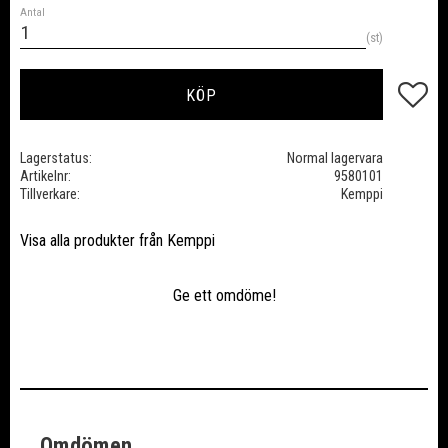
Antal
st
Lägg till
KÖP
Lagerstatus
Normal lagervara
Artikelnr
9580101
Tillverkare
Kemppi
Visa alla produkter från Kemppi
Ge ett omdöme!
Omdömen