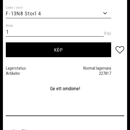
Linde / storl
Antal
Frp
Lägg till
KÖP
Lagerstatus
Normal lagervara
Artikelnr
227817
Ge ett omdöme!