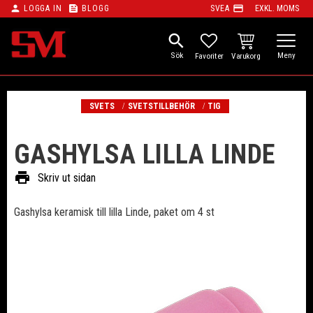
person
feed
payment
LOGGA IN
BLOGG
SVEA
EXKL. MOMS
Meny
search
KUNDVAGN
FAVORITER
SVETS
SVETSTILLBEHÖR
TIG
GASHYLSA LILLA LINDE
print
Skriv ut sidan
Gashylsa keramisk till lilla Linde, paket om 4 st