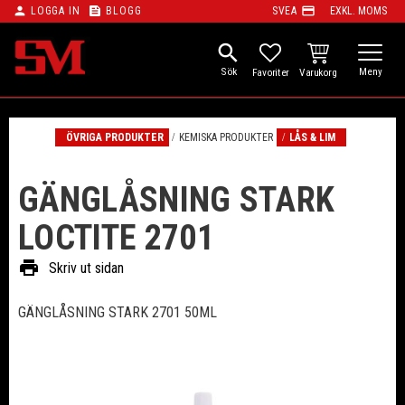
person
feed
payment
LOGGA IN
BLOGG
SVEA
EXKL. MOMS
Meny
search
KUNDVAGN
FAVORITER
ÖVRIGA PRODUKTER
KEMISKA PRODUKTER
LÅS & LIM
GÄNGLÅSNING STARK
LOCTITE 2701
print
Skriv ut sidan
GÄNGLÅSNING STARK 2701 50ML