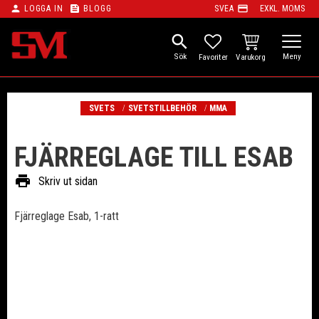
person
feed
payment
LOGGA IN
BLOGG
SVEA
EXKL. MOMS
Meny
search
KUNDVAGN
FAVORITER
SVETS
SVETSTILLBEHÖR
MMA
FJÄRREGLAGE TILL ESAB
print
Skriv ut sidan
Fjärreglage Esab, 1-ratt