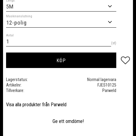
Längd:
Maskinanslutning
Antal
st
Lägg till
KÖP
Lagerstatus
Normal lagervara
Artikelnr
FJES10125
Tillverkare
Parweld
Visa alla produkter från Parweld
Ge ett omdöme!