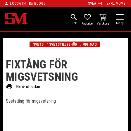
person
feed
payment
LOGGA IN
BLOGG
SVEA
EXKL. MOMS
Meny
search
KUNDVAGN
FAVORITER
SVETS
SVETSTILLBEHÖR
MIG-MAG
FIXTÅNG FÖR
MIGSVETSNING
print
Skriv ut sidan
Svetstång för migsvetsning