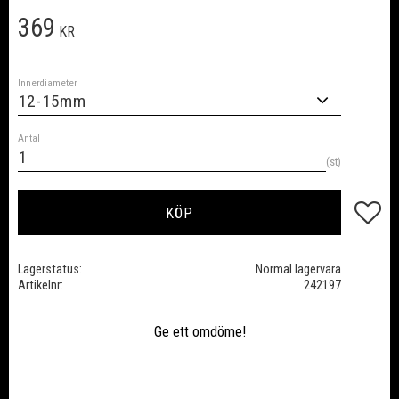
369
KR
Innerdiameter
Antal
st
Lägg till
KÖP
Lagerstatus
Normal lagervara
Artikelnr
242197
Ge ett omdöme!