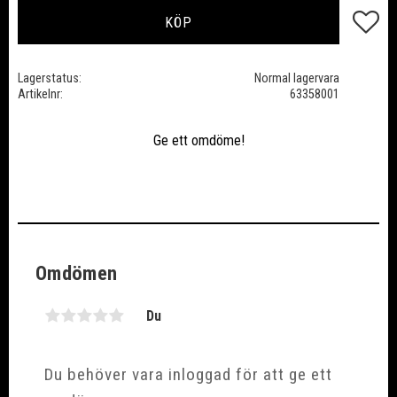
Lägg till
KÖP
Lagerstatus
Normal lagervara
Artikelnr
63358001
Ge ett omdöme!
Omdömen
Du