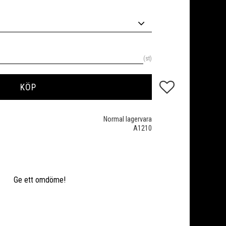
st
Lägg till i favoriter
KÖP
Normal lagervara
A1210
Ge ett omdöme!