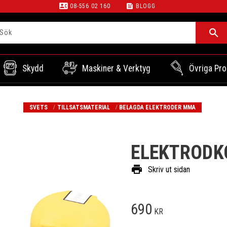
contact_phone
feed
08-556 02 160
BLOGG
Skydd
Maskiner & Verktyg
Övriga Pro
SVETS
TILLSATSMATERIAL
BELAGDA ELEKTRODER MMA
ELEKTRODK
print
Skriv ut sidan
690
KR