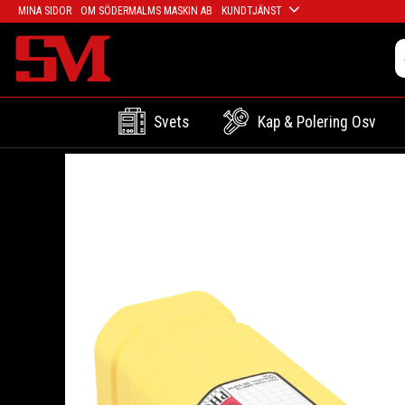
MINA SIDOR
OM SÖDERMALMS MASKIN AB
KUNDTJÄNST
Svets
Kap & Polering Osv