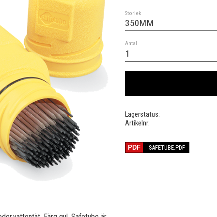
Storlek
Antal
Lagerstatus
Artikelnr
SAFETUBE.PDF
oder,vattentät. Färg gul. Safetube är