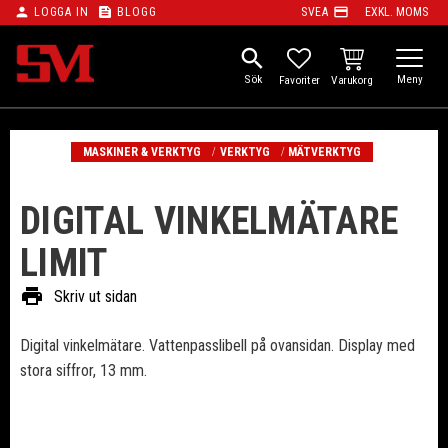
person
feed
payment
LOGGA IN
BLOGG
SVEA
EXKL. MOMS
Meny
search
KUNDVAGN
FAVORITER
MASKINER & VERKTYG
VERKTYG
MÄTVERKTYG
DIGITAL VINKELMÄTARE
LIMIT
print
Skriv ut sidan
Digital vinkelmätare. Vattenpasslibell på ovansidan. Display med
stora siffror, 13 mm.