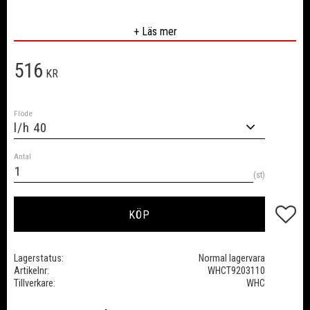
+ Läs mer
516
KR
Flöde
Antal
st
Lägg till
KÖP
Lagerstatus
Normal lagervara
Artikelnr
WHCT9203110
Tillverkare
WHC