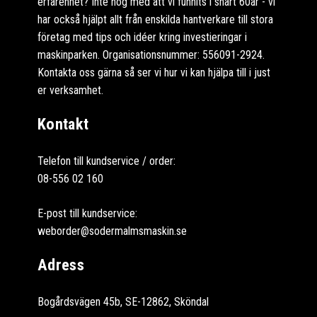
erfarenhet? Inte nog med att vi funnits i snart 60år - vi
har också hjälpt allt från enskilda hantverkare till stora
företag med tips och idéer kring investieringar i
maskinparken. Organisationsnummer: 556091-2924.
Kontakta oss gärna så ser vi hur vi kan hjälpa till i just
er verksamhet.
Kontakt
Telefon till kundservice / order:
08-556 02 160
E-post till kundservice:
weborder@sodermalmsmaskin.se
Adress
Bogårdsvägen 45b, SE-12862, Sköndal