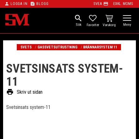
person
feed
payment
LOGGA IN
BLOGG
SVEA
EXKL. MOMS
Meny
search
KUNDVAGN
FAVORITER
SVETS
GASSVETSUTRUSTNING
BRÄNNARSYSTEM 11
SVETSINSATS SYSTEM-
11
print
Skriv ut sidan
Svetsinsats system-11