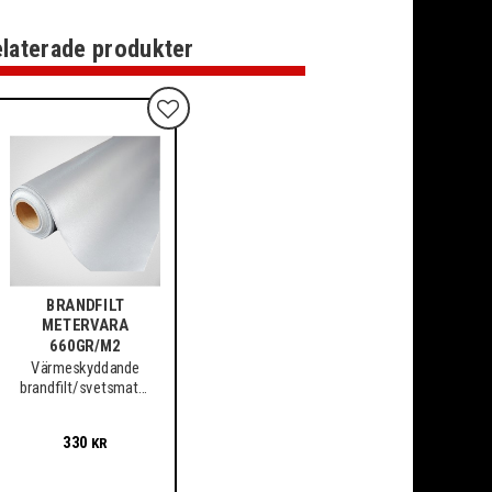
laterade produkter
Lägg till i favoriter
BRANDFILT
METERVARA
660GR/M2
Värmeskyddande
brandfilt/svetsmatta
i textil PU430/550,
bredd 1 meter,
330
KR
metervara.