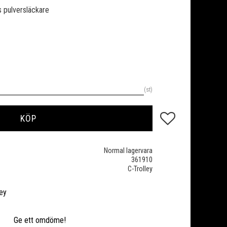
s pulversläckare
st
Lägg till i favoriter
KÖP
Normal lagervara
361910
C-Trolley
ley
Ge ett omdöme!