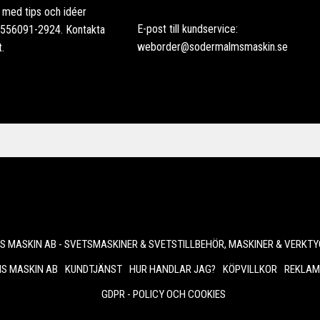
ag med tips och idéer
E-post till kundservice:
: 556091-2924. Kontakta
weborder@sodermalmsmaskin.se
t.
 MASKIN AB - SVETSMASKINER & SVETSTILLBEHÖR, MASKINER & VERKTY
S MASKIN AB
KUNDTJÄNST
HUR HANDLAR JAG?
KÖPVILLKOR
REKLAM
GDPR - POLICY OCH COOKIES