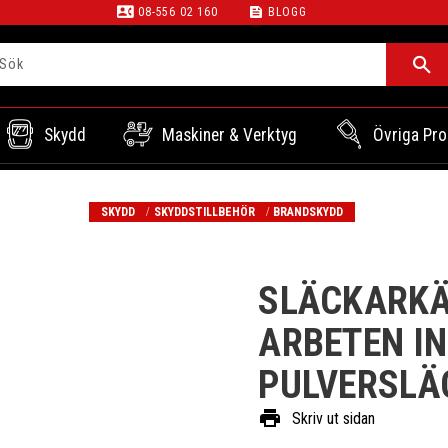
contact_phone
feed
08-556 02 160
BLOGG
Skydd
Maskiner & Verktyg
Övriga Pro
SKYDD
SKYDDSTILLBEHÖR
BRANDSKYDD
SLÄCKARKÄ
ARBETEN IN
PULVERSLÄ
print
Skriv ut sidan