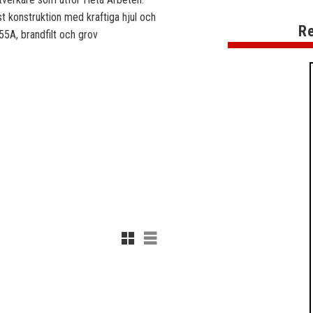
bust konstruktion med kraftiga hjul och
Re
55A, brandfilt och grov
Rutnätsvy
Listvy