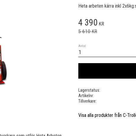
Heta arbeten kärra inkl 2x6kg:
Nedsatt pris:
4 390
KR
Ordinarie pris:
5 610
KR
Antal
Lagerstatus
Artikelnr
Tillverkare
Visa alla produkter från C-Trol
tverkare som utför Heta Arbeten.