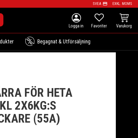
payment
SVEA
EXKL. MOMS
person
KUNDVAG
FAVORITER
dukter
Begagnat & Utförsäljning
RRA FÖR HETA
KL 2X6KG:S
CKARE (55A)