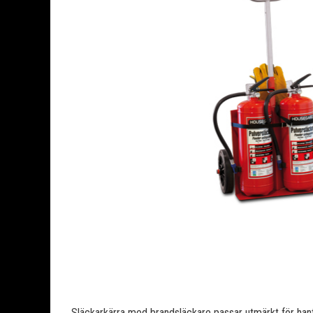
Släckarkärra med brandsläckare passar utmärkt för han