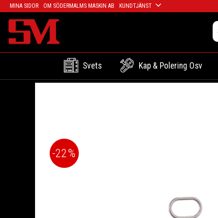
MINA SIDOR
OM SÖDERMALMS MASKIN AB
KUNDTJÄNST
Svets
Kap & Polering Osv
22
%