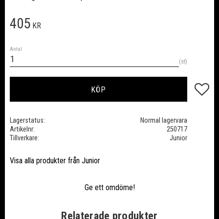
405
KR
Antal
st
Lägg till
KÖP
Lagerstatus
Normal lagervara
Artikelnr
250717
Tillverkare
Junior
Visa alla produkter från Junior
Ge ett omdöme!
Relaterade produkter