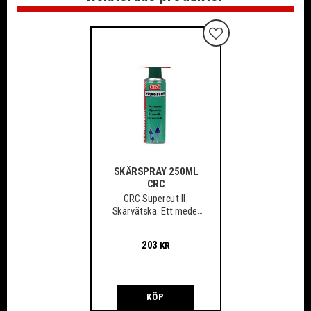
Lägg till i favoriter
SKÄRSPRAY 250ML
CRC
CRC Supercut II.
Skärvätska. Ett medel
som spar verktyg och
material
203
KR
KÖP