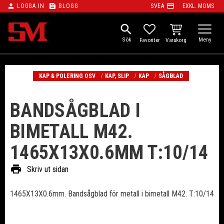
person
feed
payment
LOGGA IN
BLOGG
SVEA
EXKL. MOMS
Meny
search
KUNDVAGN
FAVORITER
KAP & POLERING OSV
KAP, SLIP
KAP
SÅGBLAD
BANDSÅGBLAD I
BIMETALL M42.
1465X13X0.6MM T:10/14
print
Skriv ut sidan
1465X13X0.6mm. Bandsågblad för metall i bimetall M42. T:10/14