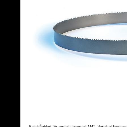
Bandsågblad för metall i bimetall M42. Variabel tandning