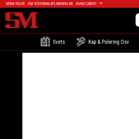
MINA SIDOR
OM SÖDERMALMS MASKIN AB
KUNDTJÄNST
Svets
Kap & Polering Osv