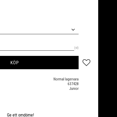
st
Lägg till i favoriter
KÖP
Normal lagervara
637428
Junior
Ge ett omdöme!