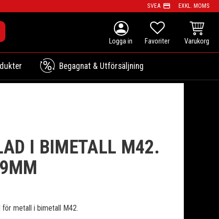
payment
SVEA
EXKL. MOMS
person
KUNDVAG
FAVORITER
dukter
Begagnat & Utförsäljning
AD I BIMETALL M42.
,9MM
ör metall i bimetall M42.