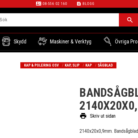
contact_phone
feed
08-556 02 160
BLOGG
Skydd
Maskiner & Verktyg
Övriga Pro
KAP & POLERING OSV
KAP, SLIP
KAP
SÅGBLAD
BANDSÅGBL
2140X20X0
print
Skriv ut sidan
2140x20x0,9mm. Bandsågblad f