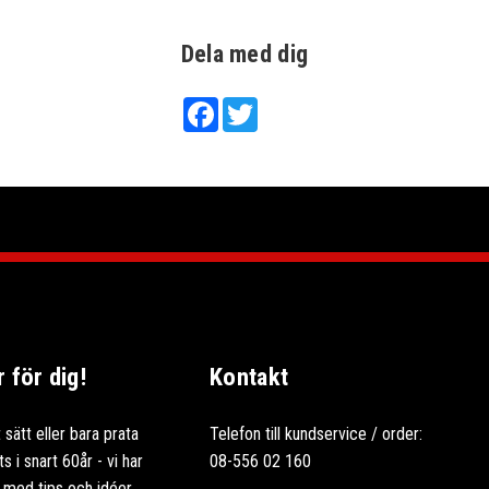
Dela med dig
Facebook
Twitter
för dig!
Kontakt
 sätt eller bara prata
Telefon till kundservice / order:
 i snart 60år - vi har
08-556 02 160
ag med tips och idéer