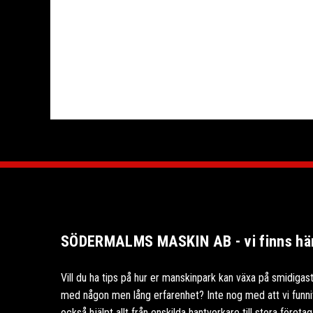
SÖDERMALMS MASKIN AB - vi finns här 
Vill du ha tips på hur er manskinpark kan växa på smidigast
med någon men lång erfarenhet? Inte nog med att vi funnits
också hjälpt allt från enskilda hantverkare till stora föret