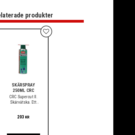
laterade produkter
Lägg till i favoriter
SKÄRSPRAY
250ML CRC
CRC Supercut II.
Skärvätska. Ett
medel som spar
verktyg och material
203
KR